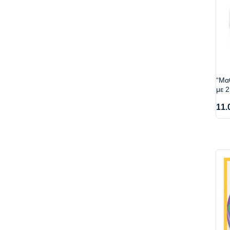
“Μα
με 2
11.