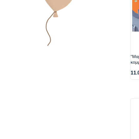
“Mαμ
κομ
11.