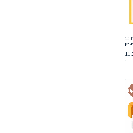
12 Κ
μην
11.
Π