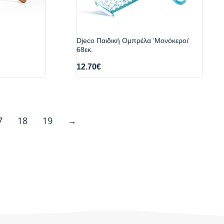
Djeco Παιδική Ομπρέλα ‘Μονόκεροι’
68εκ.
12.70
€
7
18
19
→