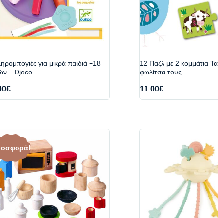
ηρομπογιές για μικρά παιδιά +18
12 Παζλ με 2 κομμάτια Τα
ών – Djeco
φωλίτσα τους
00
€
11.00
€
ροσφορά!