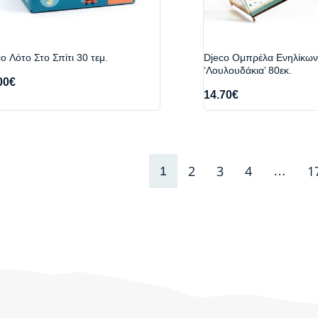
o Λότο Στο Σπίτι 30 τεμ.
Djeco Ομπρέλα Ενηλίκων
‘Λουλουδάκια’ 80εκ.
00
€
14.70
€
2
3
4
1
1
…