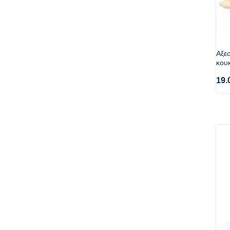
Aξεσ
κου
19.