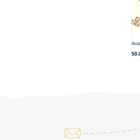
Δωρο
50.