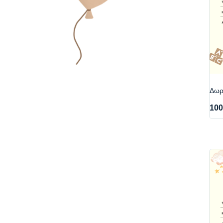
Δωρο
100