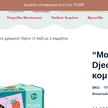
Δωρεάν μεταφορικά άνω των
70.00
€
Παιχνίδια
Καλοκαίρι
Ειδικές εκπαιδευτικές ανάγκες
Παιχνίδια Montessori
Παιδικό δωμάτιο
Φροντίδα
τα χρώματα” Djeco 12 παζλ με 2 κομμάτια
“Μα
Dje
κομ
08
SKU:
Αποστολ