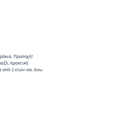
εράκια. Προσοχή!
αζλ, πρακτική
ά από 2 ετών και άνω.