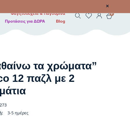
✕
Φαγητοδοχεία & Παγουρίνα
0
Προτάσεις για ΔΩΡΑ
Blog
θαίνω τα χρώματα”
co 12 παζλ με 2
μάτια
273
3-5 ημέρες
ή: