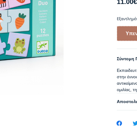
11.00
€
Εξαντλημέ
Σύντομη 
Εκπαιδευτι
στην έννοι
αντικείμεν
ομιλίας, τ
Αποστολή