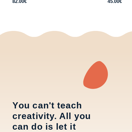
82.00
€
45.00
€
Υou can't teach
creativity. All you
can do is let it