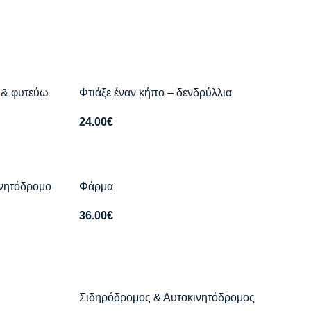
ω & φυτεύω
Φτιάξε έναν κήπο – δενδρύλλια
24.00
€
ινητόδρομο
Φάρμα
36.00
€
Σιδηρόδρομος & Αυτοκινητόδρομος