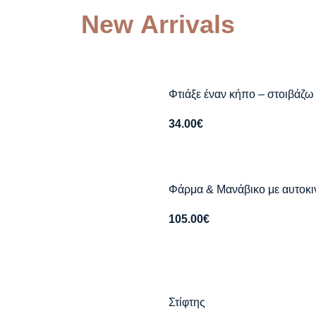
Νew Αrrivals
Φτιάξε έναν κήπο – στοιβάζ
34.00
€
Φάρμα & Μανάβικο με αυτοκ
105.00
€
Στίφτης