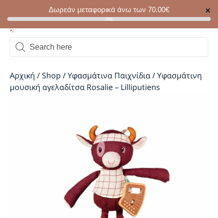
Δωρεάν μεταφορικά άνω των
70.00
€
✕
0
0%
Αρχική
/
Shop
/
Υφασμάτινα Παιχνίδια
/
Υφασμάτινη
μουσική αγελαδίτσα Rosalie – Lilliputiens