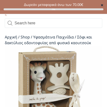
Δωρεάν μεταφορικά άνω των
70.00
€
✕
0
0%
Αρχική
/
Shop
/
Υφασμάτινα Παιχνίδια
/
Σόφι και
δακτύλιος οδοντοφυϊας από φυσικό καουτσούκ