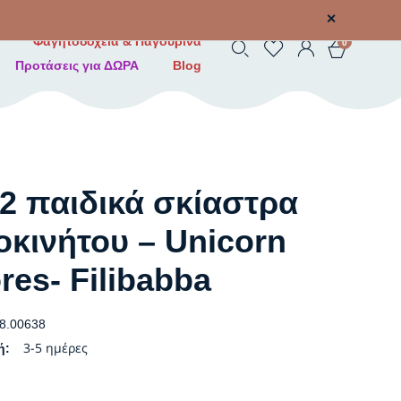
✕
Φαγητοδοχεία & Παγουρίνα
0
Προτάσεις για ΔΩΡΑ
Blog
 2 παιδικά σκίαστρα
οκινήτου – Unicorn
res- Filibabba
8.00638
3-5 ημέρες
ή: