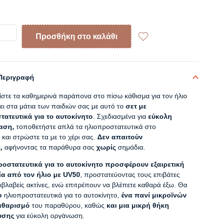
Προσθήκη στο καλάθι
Περιγραφή
ίστε τα καθημερινά παράπονα στο πίσω κάθισμα για τον ήλιο
ει στα μάτια των παιδιών σας με αυτό το
σετ με
ατευτικά για το αυτοκίνητο
. Σχεδιασμένα για
εύκολη
αση,
τοποθετήστε απλά τα ηλιοπροστατευτικά στο
και στρώστε τα με το χέρι σας.
Δεν απαιτούν
ς,
αφήνοντας τα παράθυρα σας
χωρίς
σημάδια.
ροστατευτικά για το αυτοκίνητο προσφέρουν εξαιρετική
α από τον ήλιο με UV50
, προστατεύοντας τους επιβάτες
ιβλαβείς ακτίνες, ενώ επιτρέπουν να βλέπετε καθαρά έξω. Θα
ο
ηλιοπροστατευτικά για το αυτοκίνητο,
ένα πανί μικροϊνών
καθαρισμό
του παραθύρου, καθώς
και μια μικρή θήκη
υσης
για εύκολη οργάνωση.