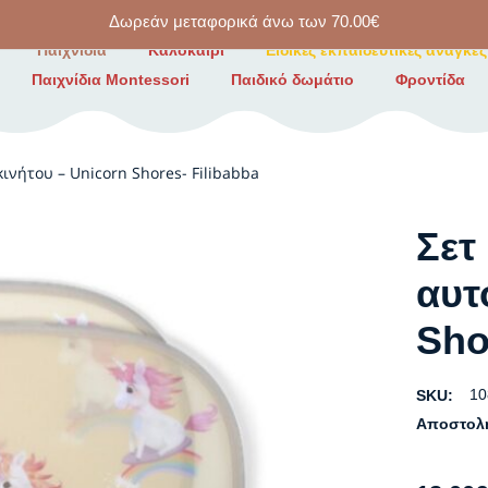
Δωρεάν μεταφορικά άνω των
70.00
€
Παιχνίδια
Καλοκαίρι
Ειδικές εκπαιδευτικές ανάγκες
Παιχνίδια Montessori
Παιδικό δωμάτιο
Φροντίδα
ινήτου – Unicorn Shores- Filibabba
Σετ
αυτ
Sho
10
SKU:
Αποστολ