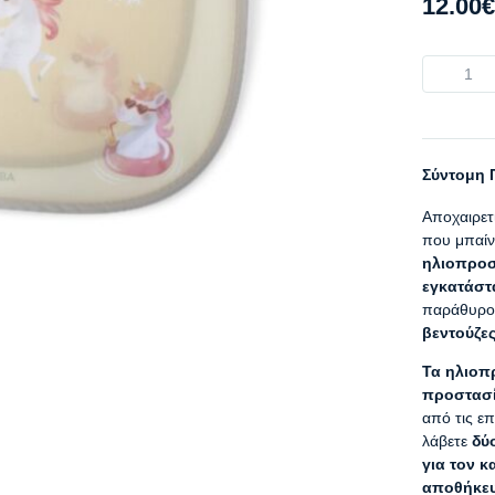
12.00
€
Σύντομη 
Αποχαιρετ
που μπαίν
ηλιοπροστ
εγκατάστ
παράθυρο 
βεντούζε
Τα ηλιοπ
προστασί
από τις επ
λάβετε
δύ
για τον 
αποθήκε