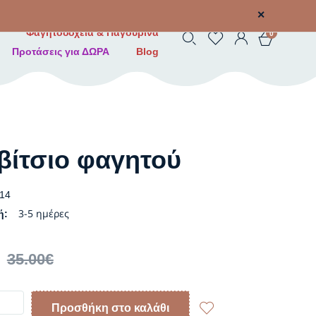
✕
Φαγητοδοχεία & Παγουρίνα
0
Προτάσεις για ΔΩΡΑ
Blog
βίτσιο φαγητού
14
3-5 ημέρες
ή:
35.00
€
Προσθήκη στο καλάθι