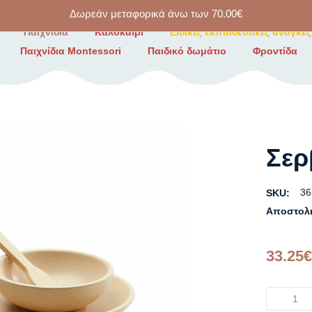
Δωρεάν μεταφορικά άνω των
70.00
€
Παιχνίδια
Καλοκαίρι
Ειδικές εκπαιδευτικές ανάγκες
Παιχνίδια Montessori
Παιδικό δωμάτιο
Φροντίδα
Σερ
36
SKU:
Αποστολ
33.25
€