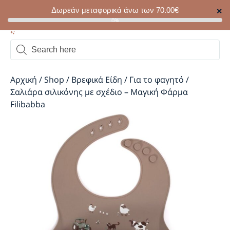
Δωρεάν μεταφορικά άνω των
70.00
€
✕
0
0%
Αρχική
/
Shop
/
Βρεφικά Είδη
/
Για το φαγητό
/
Σαλιάρα σιλικόνης με σχέδιο – Μαγική Φάρμα
Filibabba