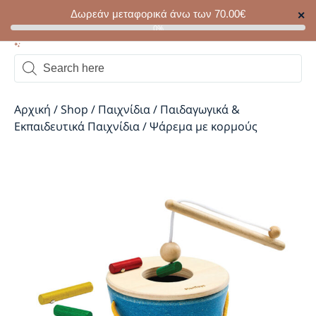
Δωρεάν μεταφορικά άνω των
70.00
€
✕
0
0%
Αρχική
/
Shop
/
Παιχνίδια
/
Παιδαγωγικά &
Εκπαιδευτικά Παιχνίδια
/
Ψάρεμα με κορμούς