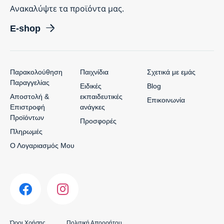
Ανακαλύψτε τα προϊόντα μας.
E-shop
Παρακολούθηση
Παιχνίδια
Σχετικά με εμάς
Παραγγελίας
Ειδικές
Blog
Αποστολή &
εκπαιδευτικές
Επικοινωνία
Επιστροφή
ανάγκες
Προϊόντων
Προσφορές
Πληρωμές
Ο Λογαριασμός Μου
Όροι Χρήσης
Πολιτική Απορρήτου