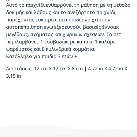
Αυτό το παιχνίδι ενθαρρύνει τη μάθηση με τη μέθοδο
δοκιμής και λάθους και το ανεξάρτητο παιχνίδι,
παρέχοντας ευκαιρίες στα παιδιά να χτίσουν
αυτοπεποίθηση ενώ εξερευνούν βασικές έννοιες
μεγέθους, σχήματος και χωρικών σχέσεων. Το σετ
περιλαμβάνει: 1 κουβαδάκι με καπάκι, 1 καλάμι
ψαρέματος και 8 κυλινδρικά κομμάτια.
Κατάλληλο για παιδιά 3 ετών +
Διαστάσεις: 12 cm X 12 cm X 8 cm | 4.72 in X 4.72 in X
3.15 in