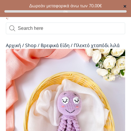
Δωρεάν μεταφορικά άνω των
70.00
€
✕
0
0%
Αρχική
/
Shop
/
Βρεφικά Είδη
/
Πλεκτό χταπόδι λιλά