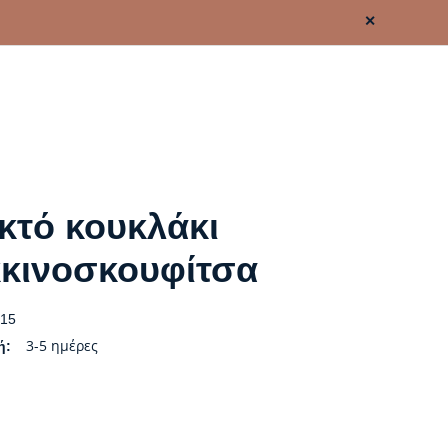
✕
κτό κουκλάκι
κινοσκουφίτσα
15
3-5 ημέρες
ή: