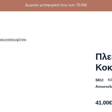
Δωρεάν μεταφορικά άνω των
70.00
€
οκκινοσκουφίτσα
Πλε
Κοκ
K0
SKU:
Αποστολ
41.00
€