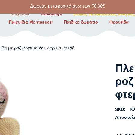
Δωρεάν μεταφορικά άνω των
70.00
€
Παιχνίδια
Καλοκαίρι
Ειδικές εκπαιδευτικές ανάγκες
Παιχνίδια Montessori
Παιδικό δωμάτιο
Φροντίδα
ιδα με ροζ φόρεμα και κίτρινα φτερά
Πλε
ροζ
φτε
K0
SKU:
Αποστολ