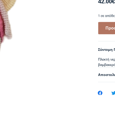
42.00
€
1 σε απόθ
Προσ
Σύντομη 
Πλεκτή νερ
βαμβακερ
Αποστολή