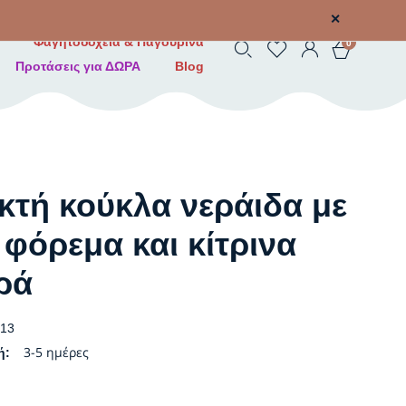
✕
Φαγητοδοχεία & Παγουρίνα
0
Προτάσεις για ΔΩΡΑ
Blog
κτή κούκλα νεράιδα με
 φόρεμα και κίτρινα
ρά
13
3-5 ημέρες
ή: