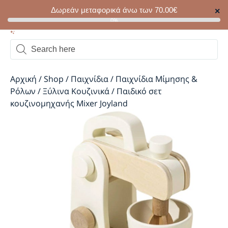
Δωρεάν μεταφορικά άνω των
70.00
€
✕
0
0%
Αρχική
/
Shop
/
Παιχνίδια
/
Παιχνίδια Μίμησης &
Ρόλων
/
Ξύλινα Κουζινικά
/
Παιδικό σετ
κουζινομηχανής Mixer Joyland