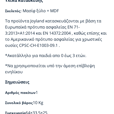
Υλικά κατασκευής
Μασίφ ξύλο + MDF
Σκελετός:
Τα προϊόντα Joyland κατασκευάζονται με βάση τα
Ευρωπαϊκά πρότυπα ασφαλείας EN 71-
3:2013+A1:2014 και EN 14372:2004 , καθώς επίσης και
το Αμερικανικό πρότυπο ασφαλείας για χρωστικές
ουσίες CPSC-CH-E1003-09.1 .
*Ακατάλληλο για παιδιά απο 0 έως 3 ετών.
*Να χρησιμοποιείται υπό την άμεση επίβλεψη
ενηλίκου
Σημειώσεις
1
Αριθμός πακέτων
10 Kg
Συνολικό βάρος
64×33.5×25
Συσκευασία