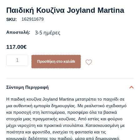
Παιδική Κουζίνα Joyland Martina
162911679
SKU:
3-5 ημέρες
Αποστολή:
117.00
€
Προσθήκη στο καλάθι
Σύντομη Περιγραφή
Η παιδική κουζίνα Joyland Martina μετατρέπει το παιχνίδι σε
μια αυθεντική εμπειρία δημιουργίας. Με ρεαλιστικό σχεδιασμό
και προσοχή στη λεπτομέρεια, προσφέρει όλα τα βασικά
στοιχεία μιας πραγματικής κουζίνας. Aπό εστίες και φούρνο
μέχρι νεροχύτη και πρακτικά ντουλάπια. Κατασκευασμένη με
ποιότητα και φροντίδα, ενισχύει τη φαντασία και τις
κοινωνικές δεξιότητες του παιδιού, μέσα από δημιουργικό,