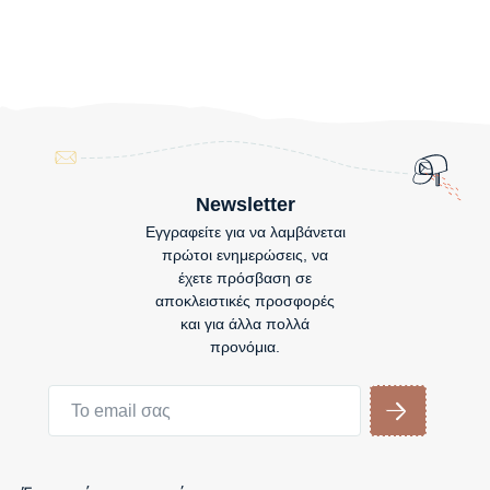
Newsletter
Εγγραφείτε για να λαμβάνεται
πρώτοι ενημερώσεις, να
έχετε πρόσβαση σε
αποκλειστικές προσφορές
και για άλλα πολλά
προνόμια.