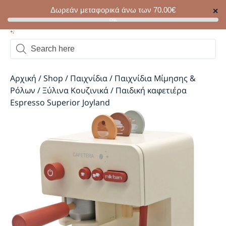
Δωρεάν μεταφορικά άνω των
70.00
€
✕
0
0%
Αρχική
/
Shop
/
Παιχνίδια
/
Παιχνίδια Μίμησης &
Ρόλων
/
Ξύλινα Κουζινικά
/
Παιδική καφετιέρα
Espresso Superior Joyland