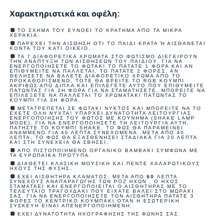
Χαρακτηριστικά και οφέλη:
ΤΟ ΣΧΉΜΑ ΤΟΥ ΕΥΝΟΕΊ ΤΟ ΚΡΆΤΗΜΑ ΑΠΌ ΤΑ ΜΙΚΡΆ
ΧΕΡΆΚΙΑ.
ΠΑΡΈΧΕΙ ΤΗΝ ΑΊΣΘΗΣΗ ΌΤΙ ΤΟ ΠΑΙΔΊ ΚΡΑΤΆ Ή ΑΙΣΘΆΝΕΤΑΙ Κ
ΟΝΤΆ ΤΟΥ ΚΆΤΙ ΟΙΚΕΊΟ.
ΤΑ 7 ΔΙΑΦΟΡΕΤΙΚΆ ΧΡΏΜΑΤΑ ΣΤΟ ΦΩΤΙΣΜΌ ΔΙΕΓΕΊΡΟΥΝ
ΤΗΝ ΑΝΆΠΤΥΞΗ ΤΩΝ ΑΙΣΘΉΣΕΩΝ ΤΟΥ ΠΑΙΔΙΟΎ. ΓΙΑ ΝΑ
ΕΝΕΡΓΟΠΟΙΉΣΕΤΕ ΤΟ ΦΩΤΆΚΙ ΤΟ ΠΑΤΆΤΕ 1 ΦΟΡΆ ΚΑΙ ΑΝ
ΕΠΙΘΥΜΕΊΤΕ ΝΑ ΠΆΛΛΕΤΑΙ, ΤΟ ΠΑΤΆΤΕ 2 ΦΟΡΈΣ. ΑΝ
ΘΕΛΉΣΕΤΕ ΝΑ ΒΆΛΕΤΕ ΔΙΑΦΟΡΕΤΙΚΌ ΧΡΏΜΑ ΑΠΌ ΤΟ
ΠΡΟΚΑΘΟΡΙΣΜΈΝΟ, ΤΌΤΕ ΘΑ ΒΡΕΊΤΕ ΤΟ RGB ΚΟΥΜΠΊ
ΑΚΡΙΒΏΣ ΑΠΌ ΔΊΠΛΑ ΚΑΙ ΕΠΙΛΈΓΕΤΕ ΑΥΤΌ ΠΟΥ ΕΠΙΘΥΜΕΊΤΕ
ΠΑΤΏΝΤΑΣ ΓΙΑ 2Η ΦΟΡΆ ΓΙΑ ΝΑ ΣΤΑΜΑΤΉΣΕΤΕ. ΜΠΟΡΕΊΤΕ ΝΑ
ΕΠΙΛΈΞΕΤΕ ΝΑ ΠΆΛΛΕΤΑΙ ΤΟ ΧΡΩΜΑΤΆΚΙ ΠΑΤΏΝΤΑΣ ΤΟ
ΚΟΥΜΠΊ ΓΙΑ 3Η ΦΟΡΆ.
ΜΕΤΑΤΡΈΠΕΤΑΙ ΣΕ ΦΩΤΆΚΙ ΝΥΚΤΌΣ ΚΑΙ ΜΠΟΡΕΊΤΕ ΝΑ ΤΟ
ΈΧΕΤΕ ΌΛΗ ΝΎΧΤΑ! ΥΠΆΡΧΕΙ ΔΥΝΑΤΌΤΗΤΑ ΛΕΙΤΟΥΡΓΊΑΣ
ΕΝΕΡΓΟΠΟΊΗΣΗΣ ΤΟΥ ΦΩΤΌΣ ΜΕ ΚΟΎΝΗΜΑ (SHAKE LAMP
MODE). ΓΙΑ ΝΑ ΕΝΕΡΓΟΠΟΙΉΣΕΤΕ ΤΗ ΛΕΙΤΟΥΡΓΊΑ ΑΥΤΉ,
ΠΑΤΉΣΤΕ ΤΟ ΚΟΥΜΠΊ SHAKE. ΤΟ ΦΩΣ ΘΑ ΠΑΡΑΜΕΊΝΕΙ
ΑΝΑΜΜΈΝΟ ΓΙΑ 40 ΛΕΠΤΆ ΣΥΝΕΧΌΜΕΝΑ. ΜΕΤΆ ΑΠΌ 40
ΛΕΠΤΆ, ΤΟ ΦΩΣ ΘΑ ΕΞΑΣΘΕΝΉΣΕΙ ΣΤΑΔΙΑΚΆ ΓΙΑ 20 ΛΕΠΤΆ
ΚΑΙ ΣΤΗ ΣΥΝΈΧΕΙΑ ΘΑ ΣΒΉΣΕΙ.
ΑΠΌ ΠΙΣΤΟΠΟΙΗΜΈΝΟ ΟΡΓΑΝΙΚΌ ΒΑΜΒΆΚΙ ΣΎΜΦΩΝΑ ΜΕ
ΤΑ ΕΥΡΩΠΑΪΚΆ ΠΡΌΤΥΠΑ.
ΔΙΑΘΈΤΕΙ ΚΛΑΣΙΚΉ ΜΟΥΣΙΚΉ ΚΑΙ ΠΈΝΤΕ ΧΑΛΑΡΩΤΙΚΟΎΣ
ΉΧΟΥΣ ΤΗΣ ΦΎΣΗΣ
.
ΈΧΕΙ ΑΙΣΘΗΤΉΡΑ ΚΛΆΜΑΤΟΣ: ΜΕΤΆ ΑΠΌ
60
ΛΕΠΤΆ
ΣΥΝΕΧΟΎΣ ΑΝΑΠΑΡΑΓΩΓΉΣ ΤΩΝ ΡΟΖ ΉΧΩΝ , Ο ΉΧΟΣ
ΣΤΑΜΑΤΆΕΙ ΚΑΙ ΕΝΕΡΓΟΠΟΙΕΊΤΑΙ Ο ΑΙΣΘΗΤΉΡΑΣ ΜΕ ΤΟ
ΤΕΛΕΥΤΑΊΟ ΤΡΑΓΟΥΔΆΚΙ ΠΟΥ ΕΊΧΑΤΕ ΒΆΛΕΙ ΣΤΟ ΜΩΡΆΚΙ
ΣΑΣ. ΓΙΑ ΝΑ ΕΝΕΡΓΟΠΟΙΉΣΕΤΕ ΤΟΝ ΑΙΣΘΗΤΉΡΑ ΠΑΤΆΤΕ 3
ΦΟΡΈΣ ΤΟ ΚΕΝΤΡΙΚΌ ΚΟΥΜΠΆΚΙ ΌΤΑΝ Η ΕΣΩΤΕΡΙΚΉ
ΣΥΣΚΕΥΉ ΕΊΝΑΙ ΑΠΕΝΕΡΓΟΠΟΙΗΜΈΝΗ.
ΈΧΕΙ ΔΥΝΑΤΌΤΗΤΑ ΗΧΟΓΡΆΦΗΣΗΣ ΤΗΣ ΦΩΝΉΣ ΣΑΣ.