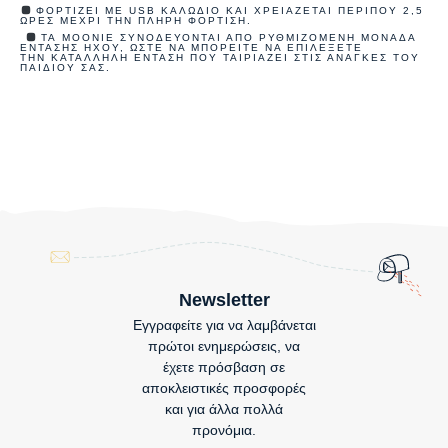
ΦΟΡΤΊΖΕΙ ΜΕ USB ΚΑΛΏΔΙΟ ΚΑΙ ΧΡΕΙΆΖΕΤΑΙ ΠΕΡΊΠΟΥ 2,5
ΏΡΕΣ ΜΈΧΡΙ ΤΗΝ ΠΛΉΡΗ ΦΌΡΤΙΣΗ.
ΤΑ MOONIE ΣΥΝΟΔΕΎΟΝΤΑΙ ΑΠΌ ΡΥΘΜΙΖΌΜΕΝΗ ΜΟΝΆΔΑ
ΈΝΤΑΣΗΣ ΉΧΟΥ, ΏΣΤΕ ΝΑ ΜΠΟΡΕΊΤΕ ΝΑ ΕΠΙΛΈΞΕΤΕ
ΤΗΝ ΚΑΤΆΛΛΗΛΗ ΈΝΤΑΣΗ ΠΟΥ ΤΑΙΡΙΆΖΕΙ ΣΤΙΣ ΑΝΆΓΚΕΣ ΤΟΥ
ΠΑΙΔΙΟΎ ΣΑΣ.
Newsletter
Εγγραφείτε για να λαμβάνεται
πρώτοι ενημερώσεις, να
έχετε πρόσβαση σε
αποκλειστικές προσφορές
και για άλλα πολλά
προνόμια.