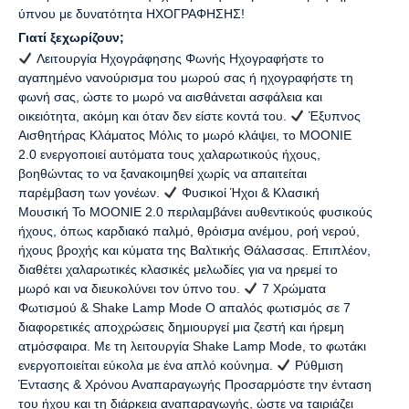
ύπνου με δυνατότητα ΗΧΟΓΡΑΦΗΣΗΣ!
Γιατί ξεχωρίζουν;
Λειτουργία Ηχογράφησης Φωνής Ηχογραφήστε το
αγαπημένο νανούρισμα του μωρού σας ή ηχογραφήστε τη
φωνή σας, ώστε το μωρό να αισθάνεται ασφάλεια και
οικειότητα, ακόμη και όταν δεν είστε κοντά του.
Έξυπνος
Αισθητήρας Κλάματος Μόλις το μωρό κλάψει, το MOONIE
2.0 ενεργοποιεί αυτόματα τους χαλαρωτικούς ήχους,
βοηθώντας το να ξανακοιμηθεί χωρίς να απαιτείται
παρέμβαση των γονέων.
Φυσικοί Ήχοι & Κλασική
Μουσική Το MOONIE 2.0 περιλαμβάνει αυθεντικούς φυσικούς
ήχους, όπως καρδιακό παλμό, θρόισμα ανέμου, ροή νερού,
ήχους βροχής και κύματα της Βαλτικής Θάλασσας. Επιπλέον,
διαθέτει χαλαρωτικές κλασικές μελωδίες για να ηρεμεί το
μωρό και να διευκολύνει τον ύπνο του.
7 Χρώματα
Φωτισμού & Shake Lamp Mode Ο απαλός φωτισμός σε 7
διαφορετικές αποχρώσεις δημιουργεί μια ζεστή και ήρεμη
ατμόσφαιρα. Με τη λειτουργία Shake Lamp Mode, το φωτάκι
ενεργοποιείται εύκολα με ένα απλό κούνημα.
Ρύθμιση
Έντασης & Χρόνου Αναπαραγωγής Προσαρμόστε την ένταση
του ήχου και τη διάρκεια αναπαραγωγής, ώστε να ταιριάζει