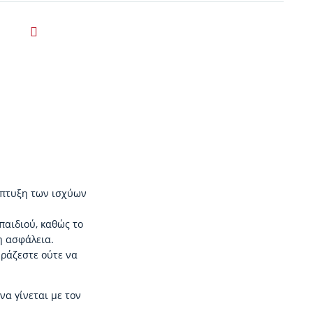
νάπτυξη των ισχύων
παιδιού, καθώς το
η ασφάλεια.
υράζεστε ούτε να
να γίνεται με τον