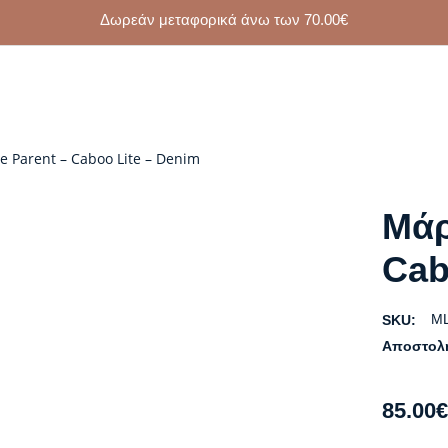
Δωρεάν μεταφορικά άνω των
70.00
€
 Parent – Caboo Lite – Denim
Μάρ
Cab
ML
SKU:
Αποστολ
85.00
€