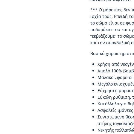
*** Ο μάρσιπος δεν π
ισχία τους. Επειδή τ
το σώμα είναι σε φυ
ποδαράκια του και αγ
“εκβιάζουμε” το σώμα
και την σπονδυλική σ
Βασικά χαρακτηριστι
Χρήση από νεογένν
Απαλό 100% βαμβ
Μαλακοί, φαρδιοί
Μεγάλο ενισχυμέν
Εύχρηστη μπροστ
Εύκολη ρύθμιση, 
Κατάλληλο για θη
Ασφαλείς ιμάντες
Συνιστώμενη θέση
στήλης (αγκαλιάζε
Νικητής πολλαπλώ