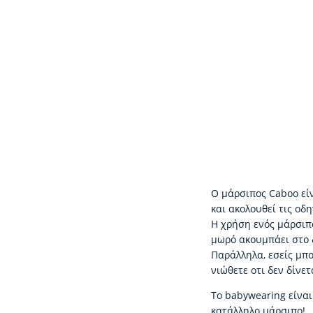
Ο μάρσιπος Caboo είν
και ακολουθεί τις οδη
Η χρήση ενός μάρσιπο
μωρό ακουμπάει στο δ
Παράλληλα, εσείς μπο
νιώθετε οτι δεν δίνετ
Το babywearing είναι 
κατάλληλο μάρσιπο!