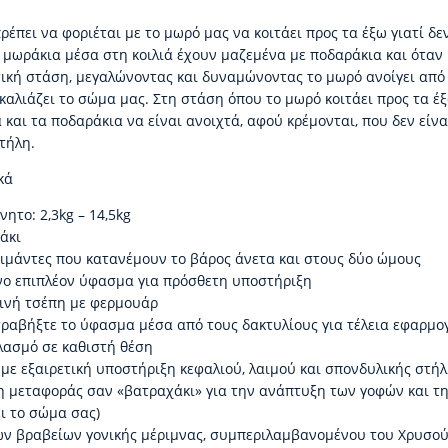
ρέπει να φοριέται με το μωρό μας να κοιτάει προς τα έξω γιατί δεν
α μωράκια μέσα στη κοιλιά έχουν μαζεμένα με ποδαράκια και όταν 
σική στάση, μεγαλώνοντας και δυναμώνοντας το μωρό ανοίγει από
καλιάζει το σώμα μας. Στη στάση όπου το μωρό κοιτάει προς τα έ
 και τα ποδαράκια να είναι ανοιχτά, αφού κρέμονται, που δεν είναι
τήλη.
κά
ητο: 2,3kg – 14,5kg
άκι
 ιμάντες που κατανέμουν το βάρος άνετα και στους δύο ώμους
ο επιπλέον ύφασμα για πρόσθετη υποστήριξη
ινή τσέπη με φερμουάρ
τραβήξτε το ύφασμα μέσα από τους δακτυλίους για τέλεια εφαρμογ
λασμό σε καθιστή θέση
 με εξαιρετική υποστήριξη κεφαλιού, λαιμού και σπονδυλικής στή
 μεταφοράς σαν «βατραχάκι» για την ανάπτυξη των γοφών και τ
ι το σώμα σας)
ν βραβείων γονικής μέριμνας, συμπεριλαμβανομένου του Χρυσού