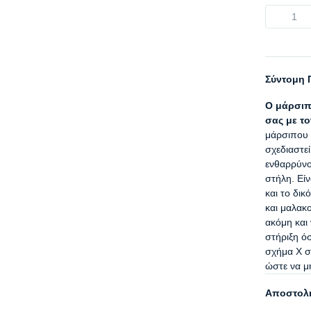
Σύντομη 
Ο μάρσιπ
σας με τ
μάρσιπου 
σχεδιαστεί
ενθαρρύνο
στήλη. Εί
και το δικ
και μαλακο
ακόμη και
στήριξη ό
σχήμα Χ σ
ώστε να μ
Αποστολή