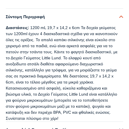
Σύντομη Περιγραφή
Διαστάσεις:
1200 mL 19,7 x 14,2 x 6cm Τα δοχεία γεύματος
των 1200ml έχουν 4 διασκεδαστικά σχέδια για να ικανοποιούν
όλες τις ορέξεις. Το απαλό καπάκι σιλικόνης είναι εύκολο στο
χειρισμό από τα παιδιά, ενώ είναι αρκετά ασφαλές για να το
πετούν στην τσάντα τους. Κάντε το φαγητό διασκεδαστικό, με
το Δοχείο Γεύματος Little Lund. Το ελαφρύ κουτί από
ανοξείδωτο ατσάλι διαθέτει αφαιρούμενο διαχωριστικό
σιλικόνης, κατάλληλο για τρόφιμα, για να μοιράζεστε το γεύμα
σας σε πρακτικά διαμερίσματα. Με διαστάσεις 19,7 x 14,2 x
6cm, είναι το τέλειο μέγεθος για τα μικρά χεράκια.
Κατασκευασμένο από ασφαλή, εύκολα καθαριζόμενα και
βιώσιμα υλικά, το Δοχείο Γεύματος Little Lund είναι κατάλληλο
για φούρνο μικροκυμάτων (μπορείτε να το τοποθετήσετε
στον φούρνο μικροκυμάτων μαζί με το καπάκι), ψυγείο και
κατάψυξη και δεν περιέχει BPA, PVC και φθαλικές ενώσεις.
Συνίσταται πλύσιμο στο χέρι!