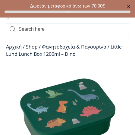
Δωρεάν μεταφορικά άνω των
70.00
€
✕
0
0%
Αρχική
/
Shop
/
Φαγητοδοχεία & Παγουρίνα
/
Little
Lund Lunch Box 1200ml – Dino