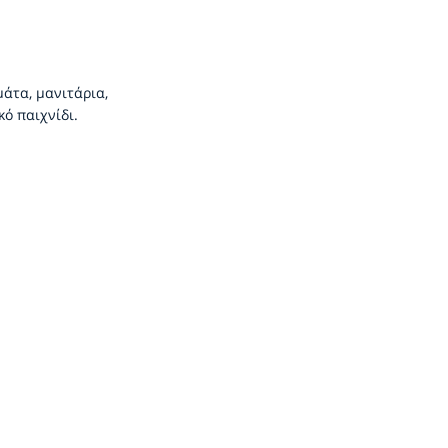
μάτα, μανιτάρια,
κό παιχνίδι.