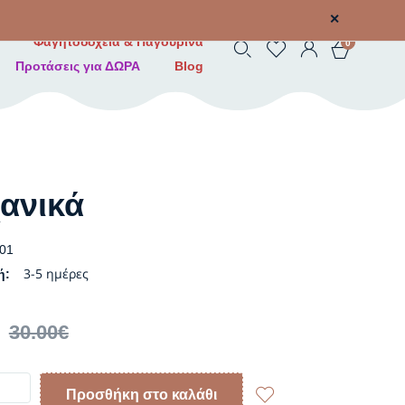
✕
Φαγητοδοχεία & Παγουρίνα
0
Προτάσεις για ΔΩΡΑ
Blog
ανικά
01
3-5 ημέρες
ή:
30.00
€
Προσθήκη στο καλάθι