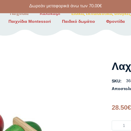
Δωρεάν μεταφορικά άνω των
70.00
€
Παιχνίδια
Καλοκαίρι
Ειδικές εκπαιδευτικές ανάγκες
Παιχνίδια Montessori
Παιδικό δωμάτιο
Φροντίδα
Λαχ
36
SKU:
Αποστολ
28.50
€