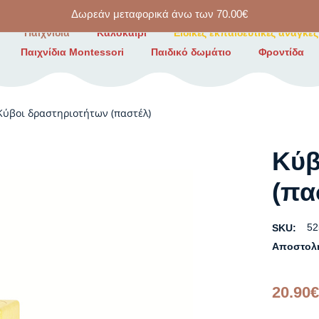
Δωρεάν μεταφορικά άνω των
70.00
€
Παιχνίδια
Καλοκαίρι
Ειδικές εκπαιδευτικές ανάγκες
Παιχνίδια Montessori
Παιδικό δωμάτιο
Φροντίδα
Κύβοι δραστηριοτήτων (παστέλ)
Κύβ
(πα
52
SKU:
Αποστολ
20.90
€