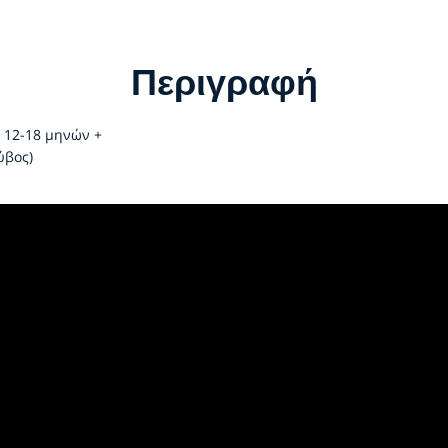
Περιγραφή
 12-18 μηνών +
ύβος)