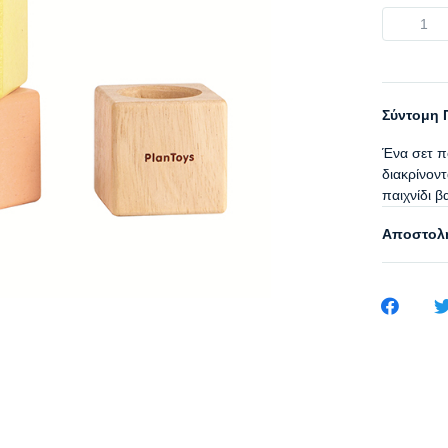
Σύντομη 
Ένα σετ π
διακρίνοντ
παιχνίδι β
Αποστολή