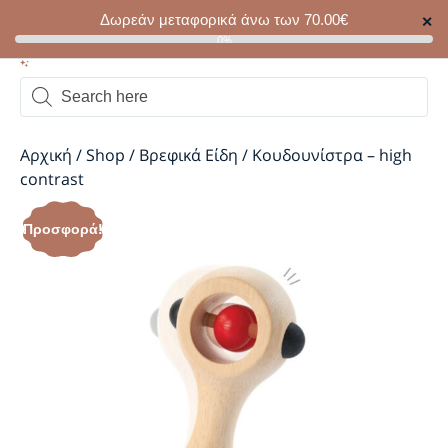
Δωρεάν μεταφορικά άνω των
70.00
€
✕
0
0%
Αρχική
/
Shop
/
Βρεφικά Είδη
/
Κουδουνίστρα – high
contrast
Προσφορά!