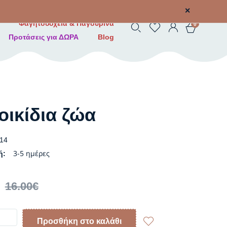
✕
Φαγητοδοχεία & Παγουρίνα
0
Προτάσεις για ΔΩΡΑ
Blog
οικίδια ζώα
14
3-5 ημέρες
ή:
16.00
€
Προσθήκη στο καλάθι