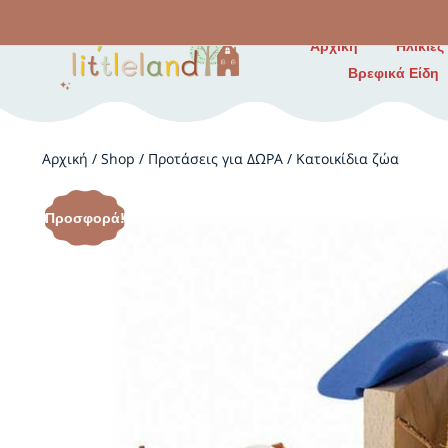
Αρχική
Ηλικίες
Βρεφικά Είδη
Αρχική
/
Shop
/
Προτάσεις για ΔΩΡΑ
/
Κατοικίδια ζώα
Προσφορά!