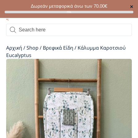
Δωρεάν μεταφορικά άνω των
70.00
€
✕
0
0%
Αρχική
/
Shop
/
Βρεφικά Είδη
/
Κάλυμμα Καροτσιού
Eucalyptus