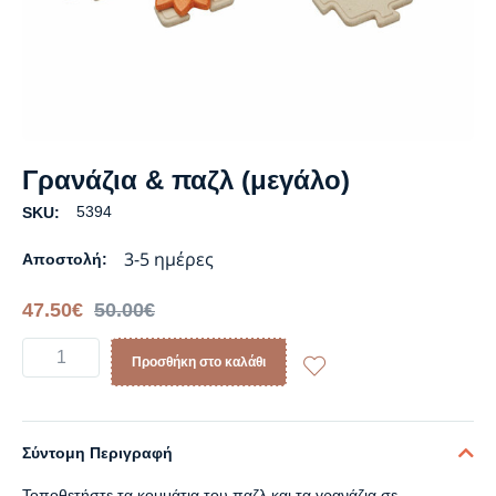
Γρανάζια & παζλ (μεγάλο)
5394
SKU:
3-5 ημέρες
Αποστολή:
47.50
€
50.00
€
Προσθήκη στο καλάθι
Σύντομη Περιγραφή
Τοποθετήστε τα κομμάτια του παζλ και τα γρανάζια σε