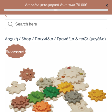
Δωρεάν μεταφορικά άνω των
70.00
€
✕
0
0%
Αρχική
/
Shop
/
Παιχνίδια
/
Γρανάζια & παζλ (μεγάλο)
Προσφορά!