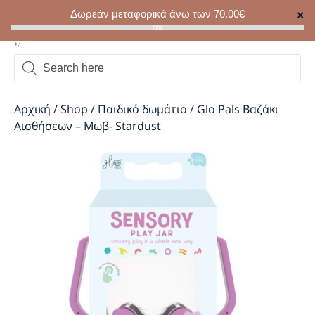
Δωρεάν μεταφορικά άνω των
70.00
€
✕
0
0%
Αρχική
/
Shop
/
Παιδικό δωμάτιο
/
Glo Pals Βαζάκι
Αισθήσεων – Μωβ- Stardust