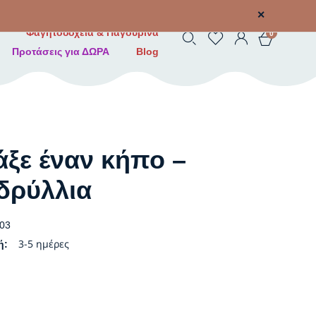
✕
Φαγητοδοχεία & Παγουρίνα
0
Προτάσεις για ΔΩΡΑ
Blog
άξε έναν κήπο –
δρύλλια
03
3-5 ημέρες
ή: