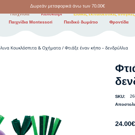
Δωρεάν μεταφορικά άνω των
70.00
€
Παιχνίδια
Καλοκαίρι
Ειδικές εκπαιδευτικές ανάγκες
Παιχνίδια Montessori
Παιδικό δωμάτιο
Φροντίδα
ύλινα Κουκλόσπιτα & Οχήματα
/
Φτιάξε έναν κήπο – δενδρύλλια
Φτι
δεν
26
SKU:
Αποστολ
24.00
€