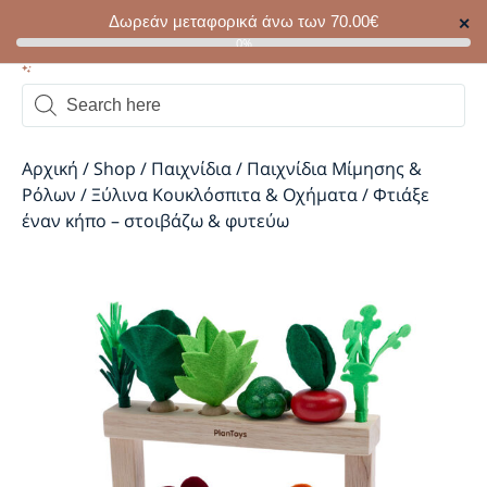
Δωρεάν μεταφορικά άνω των
70.00
€
✕
0
0%
Αρχική
/
Shop
/
Παιχνίδια
/
Παιχνίδια Μίμησης &
Ρόλων
/
Ξύλινα Κουκλόσπιτα & Οχήματα
/
Φτιάξε
έναν κήπο – στοιβάζω & φυτεύω