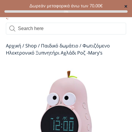
Δωρεάν μεταφορικά άνω των
70.00
€
✕
0
0%
Αρχική
/
Shop
/
Παιδικό δωμάτιο
/
Φωτιζόμενο
Ηλεκτρονικό Ξυπνητήρι Αχλάδι Ροζ -Mary’s