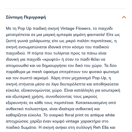
Σύντομη Περιγραφή
Με τη Pop Up παιδική σκηνή Vintage Flowers, το παιχνίδι
μετατρέπεται σε μια μαγική εμπειρία γεμάτη φαντασία! Είτε ως
ζεστή γωνιά χαλάρωσης είτε ως μικρό παλάτι περιπέτειας, η
σκηνή ενσωματώνεται ιδανικά στον κόσμο του παιδικού
παιχνιδιού. Η πόρτα που τυλίγεται προς τα πάνω είναι
ιδανική για παιχνίδι «κρυφτό» ή όταν το παιδί θέλει να
απομονωθεί και να δημιουργήσει τον δικό του χώρο. Τα δύο
παράθυρα με mesh ύφασμα επιτρέπουν τον φυσικό φωτισμό
και τον σωστό αερισμό. Χάρη στον μηχανισμό Pop-Up, η
σκηνή στήνεται μέσα σε λίγα δευτερόλεπτα και αποθηκεύεται
εύκολα, εξοικονομώντας χώρο. Είναι κατάλληλη για εσωτερική
και εξωτερική χρήση, συνοδεύοντας τους μικρούς
εξερευνητές σε κάθε τους περιπέτεια. Κατασκευασμένη από
ανθεκτικό πολυεστέρα, είναι ιδιαίτερα ανθεκτική και
καθαρίζεται εύκολα. Το ονειρικό floral print σε antique white
αποχρώσεις χαρίζει έναν κομψό vintage χαρακτήρα στο
παιδικό δωμάτιο. Η σκηνή ανήκει στη συλλογή Reh Ella και