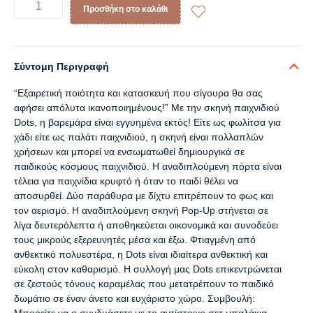
Προσθήκη στο καλάθι
Σύντομη Περιγραφή
“Εξαιρετική ποιότητα και κατασκευή που σίγουρα θα σας
αφήσει απόλυτα ικανοποιημένους!” Με την σκηνή παιχνιδιού
Dots, η βαρεμάρα είναι εγγυημένα εκτός! Είτε ως φωλίτσα για
χάδι είτε ως παλάτι παιχνιδιού, η σκηνή είναι πολλαπλών
χρήσεων και μπορεί να ενσωματωθεί δημιουργικά σε
παιδικούς κόσμους παιχνιδιού. Η αναδιπλούμενη πόρτα είναι
τέλεια για παιχνίδια κρυφτό ή όταν το παιδί θέλει να
αποσυρθεί. Δύο παράθυρα με δίχτυ επιτρέπουν το φως και
τον αερισμό. Η αναδιπλούμενη σκηνή Pop-Up στήνεται σε
λίγα δευτερόλεπτα ή αποθηκεύεται οικονομικά και συνοδεύει
τους μικρούς εξερευνητές μέσα και έξω. Φτιαγμένη από
ανθεκτικό πολυεστέρα, η Dots είναι ιδιαίτερα ανθεκτική και
εύκολη στον καθαρισμό. Η συλλογή μας Dots επικεντρώνεται
σε ζεστούς τόνους καραμέλας που μετατρέπουν το παιδικό
δωμάτιο σε έναν άνετο και ευχάριστο χώρο. Συμβουλή: