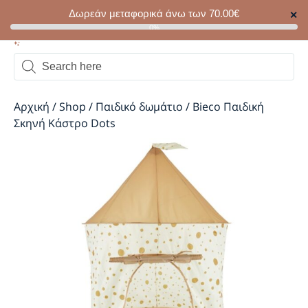
Δωρεάν μεταφορικά άνω των
70.00
€
✕
0
0%
Αρχική
/
Shop
/
Παιδικό δωμάτιο
/
Bieco Παιδική
Σκηνή Κάστρο Dots