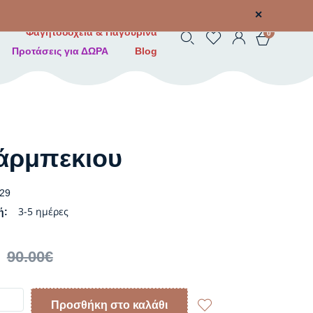
✕
Φαγητοδοχεία & Παγουρίνα
0
Προτάσεις για ΔΩΡΑ
Blog
ρμπεκιου
29
3-5 ημέρες
ή:
90.00
€
Προσθήκη στο καλάθι