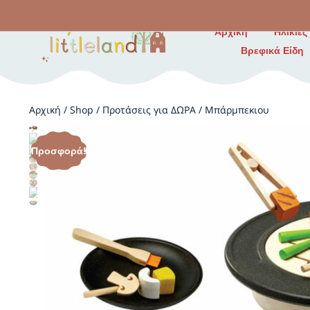
Αρχική
Ηλικίες
Βρεφικά Είδη
Αρχική
/
Shop
/
Προτάσεις για ΔΩΡΑ
/
Μπάρμπεκιου
Προσφορά!