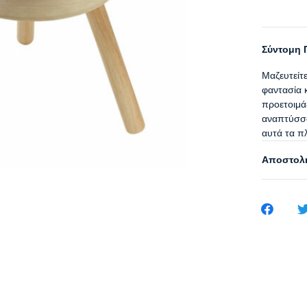
Σύντομη 
Μαζευτείτ
φαντασία κ
προετοιμάζ
αναπτύσσο
αυτά τα π
Αποστολή