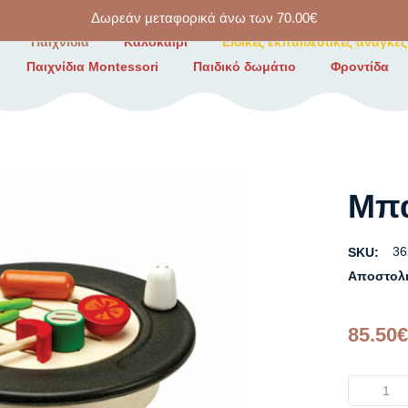
Δωρεάν μεταφορικά άνω των
70.00
€
Παιχνίδια
Καλοκαίρι
Ειδικές εκπαιδευτικές ανάγκες
Παιχνίδια Montessori
Παιδικό δωμάτιο
Φροντίδα
Μπά
36
SKU:
Αποστολ
85.50
€