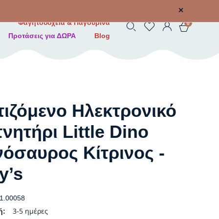
✕
Φαγητοδοχεία & Παγουρίνα
0
Προτάσεις για ΔΩΡΑ
Blog
ιζόμενο Ηλεκτρονικό
νητήρι Little Dino
νόσαυρος Κίτρινος -
y’s
1.00058
3-5 ημέρες
ή: