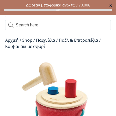
Δωρεάν μεταφορικά άνω των
70.00
€
✕
0
0%
Αρχική
/
Shop
/
Παιχνίδια
/
Παζλ & Επιτραπέζια
/
Κουβαδάκι με σφυρί